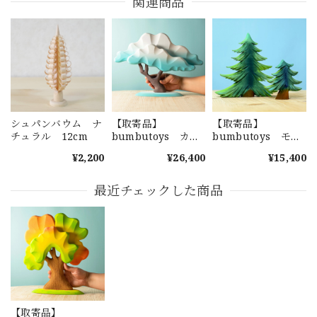
関連商品
シュパンバウム ナ
【取寄品】
【取寄品】
チュラル 12cm
bumbutoys カエ
bumbutoys モミ
デの木 水色
の木セット
¥2,200
¥26,400
¥15,400
最近チェックした商品
【取寄品】