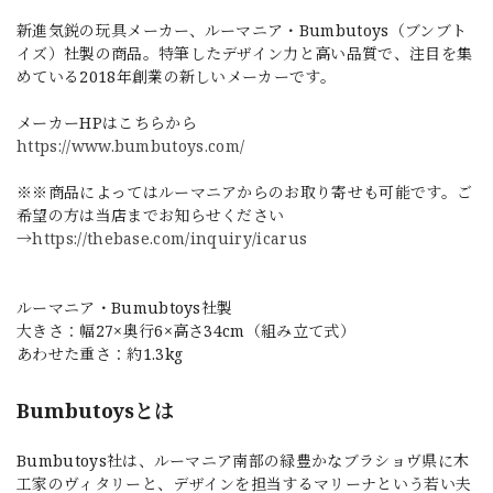
新進気鋭の玩具メーカー、ルーマニア・Bumbutoys（ブンブト
イズ）社製の商品。特筆したデザイン力と高い品質で、注目を集
めている2018年創業の新しいメーカーです。
メーカーHPはこちらから
https://www.bumbutoys.com/
※※商品によってはルーマニアからのお取り寄せも可能です。ご
希望の方は当店までお知らせください
→
https://thebase.com/inquiry/icarus
ルーマニア・Bumubtoys社製
大きさ：幅27×奥行6×高さ34cm（組み立て式）
あわせた重さ：約1.3kg
Bumbutoysとは
Bumbutoys社は、ルーマニア南部の緑豊かなブラショヴ県に木
工家のヴィタリーと、デザインを担当するマリーナという若い夫