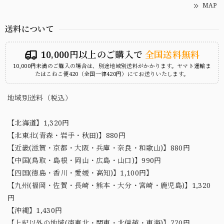
MAP
送料について
10,000円以上のご購入で
全国送料無料
10,000円未満のご購入の場合は、別途地域別送料がかかります。ヤマト運輸ま
たはこねこ便420（全国一律420円）にてお送りいたします。
地域別送料（税込）
【北海道】1,320円
【北東北(青森・岩手・秋田)】880円
【近畿(滋賀・京都・大阪・兵庫・奈良・和歌山)】880円
【中国(鳥取・島根・岡山・広島・山口)】990円
【四国(徳島・香川・愛媛・高知)】1,100円】
【九州(福岡・佐賀・長崎・熊本・大分・宮崎・鹿児島)】1,320
円
【沖縄】1,430円
【上記以外の地域(南東北・関東・北信越・東海)】770円